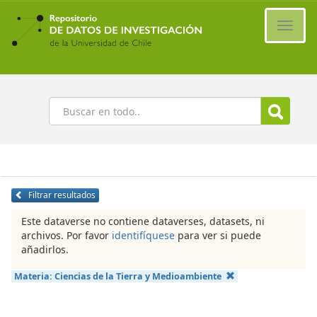
Ir
al
Cambi
contenido
naveg
principal
Buscar
Filtrar resultados
Este dataverse no contiene dataverses, datasets, ni
archivos. Por favor
identifíquese
para ver si puede
añadirlos.
Materia:
Ciencias de la Tierra y Medioambiente