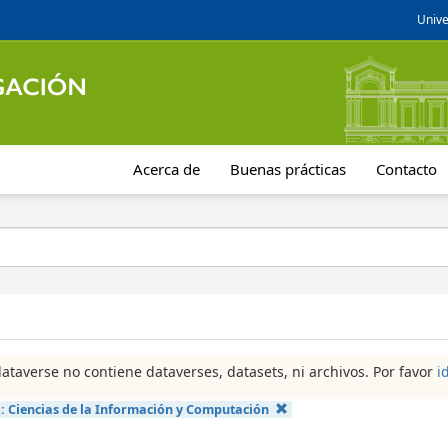
Unive
Acerca de
Buenas prácticas
Contacto
dataverse no contiene dataverses, datasets, ni archivos. Por favor
i
a:
Ciencias de la Información y Computación