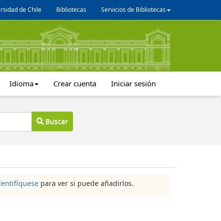
rsidad de Chile
Bibliotecas
Servicios de Bibliotecas
Idioma
Crear cuenta
Iniciar sesión
Buscar
dentifíquese
para ver si puede añadirlos.