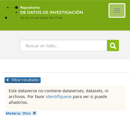
Ir
al
Cambi
contenido
naveg
principal
Buscar
Filtrar resultados
Este dataverse no contiene dataverses, datasets, ni
archivos. Por favor
identifíquese
para ver si puede
añadirlos.
Materia:
Otro