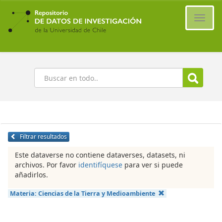
Ir
al
Cambi
contenido
naveg
principal
Buscar
Filtrar resultados
Este dataverse no contiene dataverses, datasets, ni
archivos. Por favor
identifíquese
para ver si puede
añadirlos.
Materia:
Ciencias de la Tierra y Medioambiente