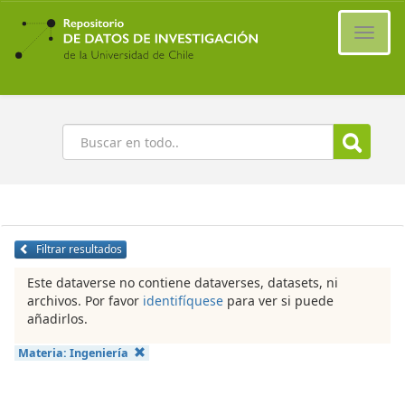
Ir
al
Cambi
contenido
naveg
principal
Buscar
Filtrar resultados
Este dataverse no contiene dataverses, datasets, ni
archivos. Por favor
identifíquese
para ver si puede
añadirlos.
Materia:
Ingeniería