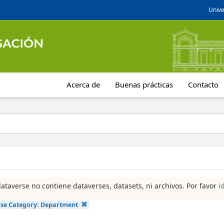
Unive
Acerca de
Buenas prácticas
Contacto
dataverse no contiene dataverses, datasets, ni archivos. Por favor
i
se Category:
Department