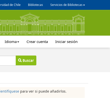
rsidad de Chile
Bibliotecas
Servicios de Bibliotecas
Idioma
Crear cuenta
Iniciar sesión
Buscar
dentifíquese
para ver si puede añadirlos.