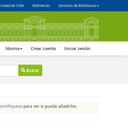
rsidad de Chile
Bibliotecas
Servicios de Bibliotecas
Idioma
Crear cuenta
Iniciar sesión
Buscar
dentifíquese
para ver si puede añadirlos.