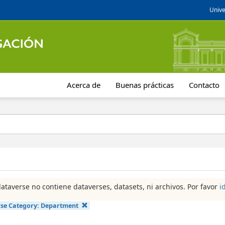
Unive
Acerca de
Buenas prácticas
Contacto
dataverse no contiene dataverses, datasets, ni archivos. Por favor
i
se Category:
Department