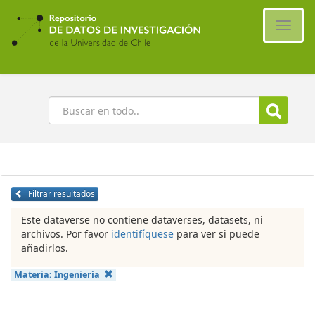
Ir
al
Cambi
contenido
naveg
principal
Buscar
Filtrar resultados
Este dataverse no contiene dataverses, datasets, ni
archivos. Por favor
identifíquese
para ver si puede
añadirlos.
Materia:
Ingeniería