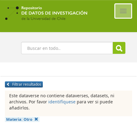
Ir
al
Cambi
contenido
naveg
principal
Buscar
Filtrar resultados
Este dataverse no contiene dataverses, datasets, ni
archivos. Por favor
identifíquese
para ver si puede
añadirlos.
Materia:
Otro