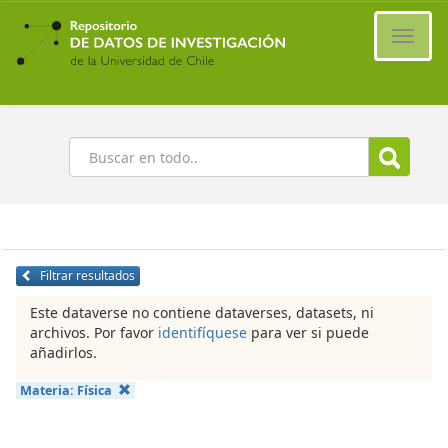
Ir
al
Cambi
contenido
naveg
principal
Buscar
Filtrar resultados
Este dataverse no contiene dataverses, datasets, ni
archivos. Por favor
identifíquese
para ver si puede
añadirlos.
Materia:
Física