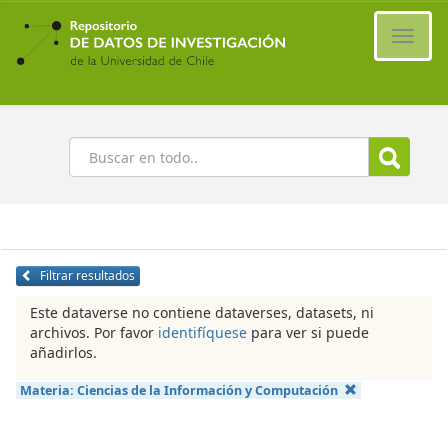
Ir
al
Cambi
contenido
naveg
principal
Buscar
Filtrar resultados
Este dataverse no contiene dataverses, datasets, ni
archivos. Por favor
identifíquese
para ver si puede
añadirlos.
Materia:
Ciencias de la Información y Computación