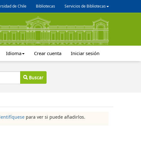
rsidad de Chile
Bibliotecas
Servicios de Bibliotecas
Idioma
Crear cuenta
Iniciar sesión
Buscar
dentifíquese
para ver si puede añadirlos.