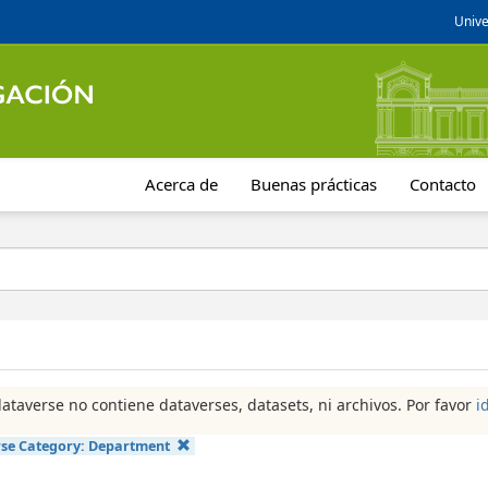
Unive
Acerca de
Buenas prácticas
Contacto
dataverse no contiene dataverses, datasets, ni archivos. Por favor
i
se Category:
Department