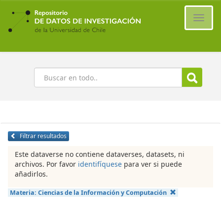
Ir
al
Cambi
contenido
naveg
principal
Buscar
Filtrar resultados
Este dataverse no contiene dataverses, datasets, ni
archivos. Por favor
identifíquese
para ver si puede
añadirlos.
Materia:
Ciencias de la Información y Computación