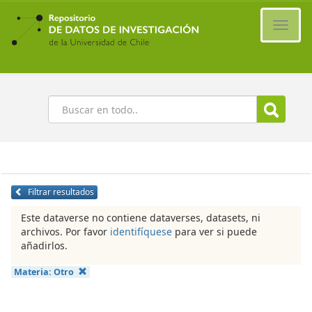
Ir
al
Cambi
contenido
naveg
principal
Buscar
Filtrar resultados
Este dataverse no contiene dataverses, datasets, ni
archivos. Por favor
identifíquese
para ver si puede
añadirlos.
Materia:
Otro