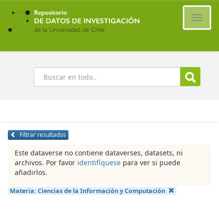
Ir
al
Cambi
contenido
naveg
principal
Buscar
Filtrar resultados
Este dataverse no contiene dataverses, datasets, ni
archivos. Por favor
identifíquese
para ver si puede
añadirlos.
Materia:
Ciencias de la Información y Computación