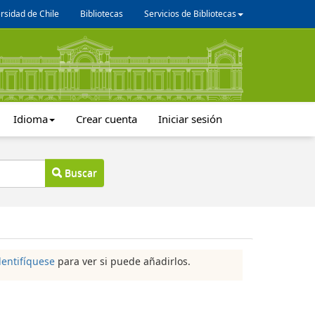
rsidad de Chile
Bibliotecas
Servicios de Bibliotecas
Idioma
Crear cuenta
Iniciar sesión
Buscar
dentifíquese
para ver si puede añadirlos.