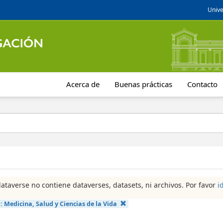
Unive
Acerca de
Buenas prácticas
Contacto
dataverse no contiene dataverses, datasets, ni archivos. Por favor
i
a:
Medicina, Salud y Ciencias de la Vida