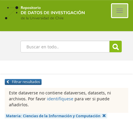
Ir
al
Cambi
contenido
naveg
principal
Buscar
Filtrar resultados
Este dataverse no contiene dataverses, datasets, ni
archivos. Por favor
identifíquese
para ver si puede
añadirlos.
Materia:
Ciencias de la Información y Computación