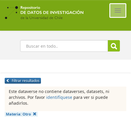
Ir
al
Cambi
contenido
naveg
principal
Buscar
Filtrar resultados
Este dataverse no contiene dataverses, datasets, ni
archivos. Por favor
identifíquese
para ver si puede
añadirlos.
Materia:
Otro