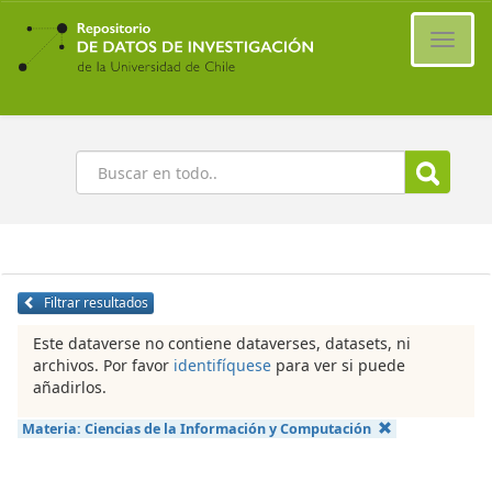
Ir
al
Cambi
contenido
naveg
principal
Buscar
Filtrar resultados
Este dataverse no contiene dataverses, datasets, ni
archivos. Por favor
identifíquese
para ver si puede
añadirlos.
Materia:
Ciencias de la Información y Computación