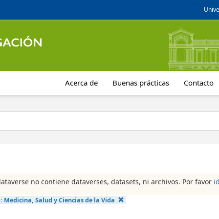
Unive
Acerca de
Buenas prácticas
Contacto
dataverse no contiene dataverses, datasets, ni archivos. Por favor
i
a:
Medicina, Salud y Ciencias de la Vida