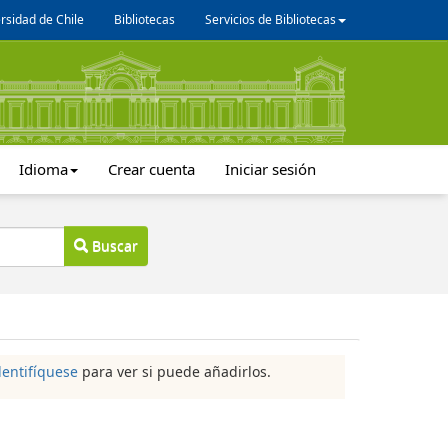
rsidad de Chile
Bibliotecas
Servicios de Bibliotecas
Idioma
Crear cuenta
Iniciar sesión
Buscar
dentifíquese
para ver si puede añadirlos.