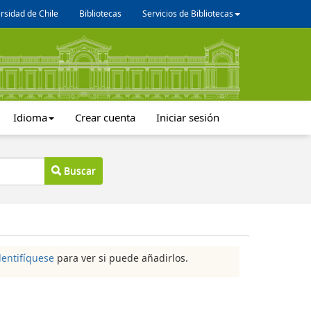
rsidad de Chile
Bibliotecas
Servicios de Bibliotecas
Idioma
Crear cuenta
Iniciar sesión
Buscar
dentifíquese
para ver si puede añadirlos.