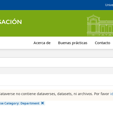
Unive
Acerca de
Buenas prácticas
Contacto
dataverse no contiene dataverses, datasets, ni archivos. Por favor
i
se Category:
Department