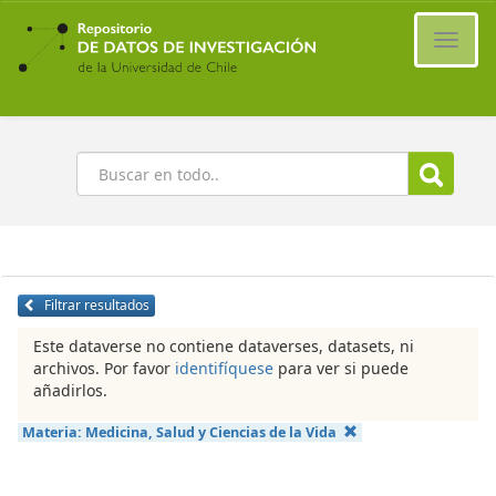
Ir
al
Cambi
contenido
naveg
principal
Buscar
Filtrar resultados
Este dataverse no contiene dataverses, datasets, ni
archivos. Por favor
identifíquese
para ver si puede
añadirlos.
Materia:
Medicina, Salud y Ciencias de la Vida