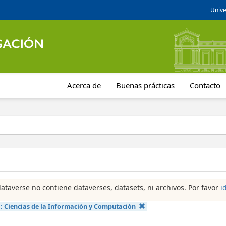
Unive
Acerca de
Buenas prácticas
Contacto
dataverse no contiene dataverses, datasets, ni archivos. Por favor
i
a:
Ciencias de la Información y Computación