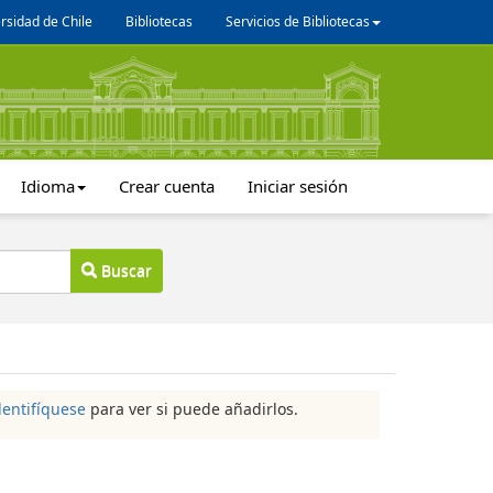
rsidad de Chile
Bibliotecas
Servicios de Bibliotecas
Idioma
Crear cuenta
Iniciar sesión
Buscar
dentifíquese
para ver si puede añadirlos.