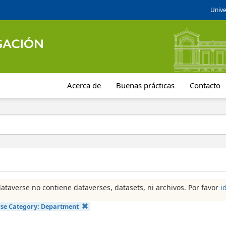
Unive
Acerca de
Buenas prácticas
Contacto
dataverse no contiene dataverses, datasets, ni archivos. Por favor
i
se Category:
Department