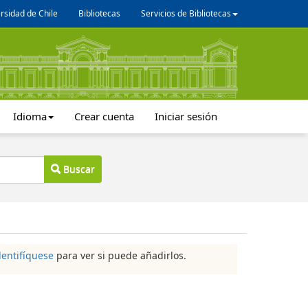
rsidad de Chile
Bibliotecas
Servicios de Bibliotecas
Idioma
Crear cuenta
Iniciar sesión
Buscar
dentifíquese
para ver si puede añadirlos.