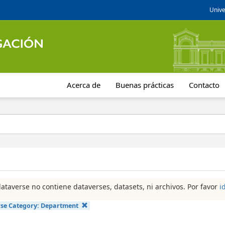
Unive
Acerca de
Buenas prácticas
Contacto
dataverse no contiene dataverses, datasets, ni archivos. Por favor
i
se Category:
Department