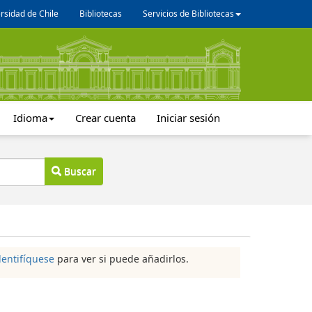
rsidad de Chile
Bibliotecas
Servicios de Bibliotecas
Idioma
Crear cuenta
Iniciar sesión
Buscar
dentifíquese
para ver si puede añadirlos.