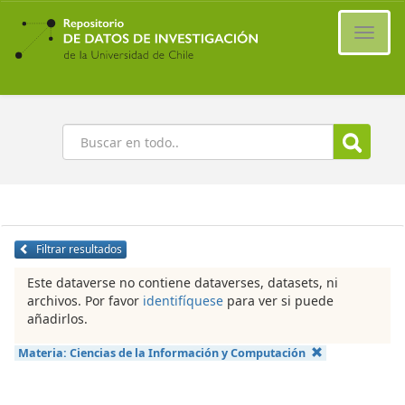
Ir
al
Cambi
contenido
naveg
principal
Buscar
Filtrar resultados
Este dataverse no contiene dataverses, datasets, ni
archivos. Por favor
identifíquese
para ver si puede
añadirlos.
Materia:
Ciencias de la Información y Computación