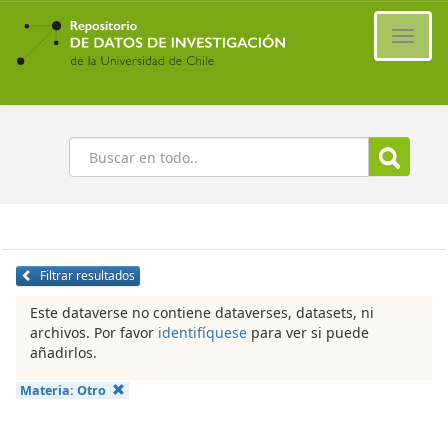
Ir
al
Cambi
contenido
naveg
principal
Buscar
Filtrar resultados
Este dataverse no contiene dataverses, datasets, ni
archivos. Por favor
identifíquese
para ver si puede
añadirlos.
Materia:
Otro