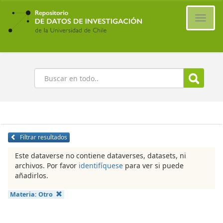
Ir
al
Cambi
contenido
naveg
principal
Buscar
Filtrar resultados
Este dataverse no contiene dataverses, datasets, ni
archivos. Por favor
identifíquese
para ver si puede
añadirlos.
Materia:
Otro