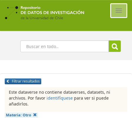
Ir
al
Cambi
contenido
naveg
principal
Buscar
Filtrar resultados
Este dataverse no contiene dataverses, datasets, ni
archivos. Por favor
identifíquese
para ver si puede
añadirlos.
Materia:
Otro