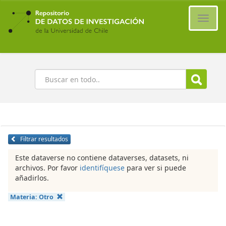
Ir
al
Cambi
contenido
naveg
principal
Buscar
Filtrar resultados
Este dataverse no contiene dataverses, datasets, ni
archivos. Por favor
identifíquese
para ver si puede
añadirlos.
Materia:
Otro