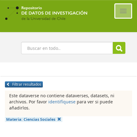
Ir
al
Cambi
contenido
naveg
principal
Buscar
Filtrar resultados
Este dataverse no contiene dataverses, datasets, ni
archivos. Por favor
identifíquese
para ver si puede
añadirlos.
Materia:
Ciencias Sociales