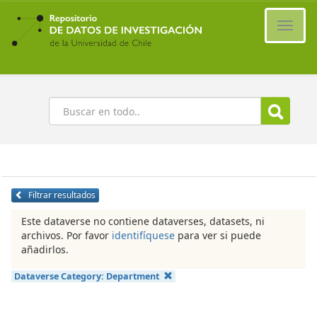
Ir
al
Cambi
contenido
naveg
principal
Buscar
Filtrar resultados
Este dataverse no contiene dataverses, datasets, ni
archivos. Por favor
identifíquese
para ver si puede
añadirlos.
Dataverse Category:
Department