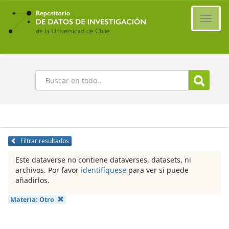
Ir
al
Cambi
contenido
naveg
principal
Buscar
Filtrar resultados
Este dataverse no contiene dataverses, datasets, ni
archivos. Por favor
identifíquese
para ver si puede
añadirlos.
Materia:
Otro