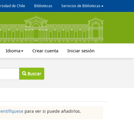
rsidad de Chile
Bibliotecas
Servicios de Bibliotecas
Idioma
Crear cuenta
Iniciar sesión
Buscar
dentifíquese
para ver si puede añadirlos.