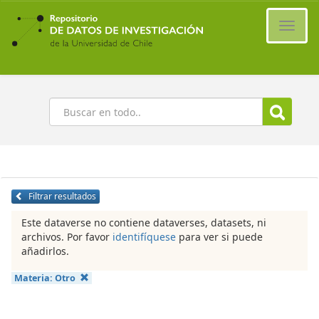
Ir
al
Cambi
contenido
naveg
principal
Buscar
Filtrar resultados
Este dataverse no contiene dataverses, datasets, ni
archivos. Por favor
identifíquese
para ver si puede
añadirlos.
Materia:
Otro