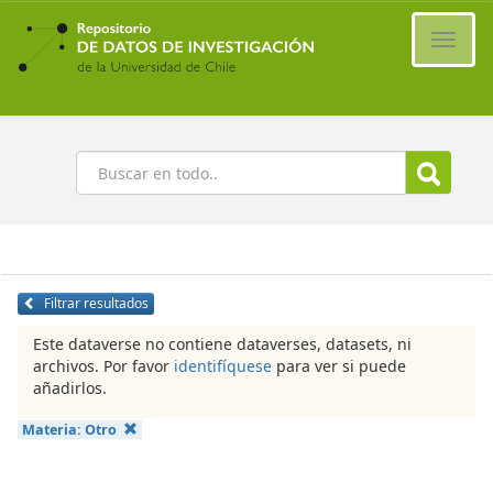
Ir
al
Cambi
contenido
naveg
principal
Buscar
Filtrar resultados
Este dataverse no contiene dataverses, datasets, ni
archivos. Por favor
identifíquese
para ver si puede
añadirlos.
Materia:
Otro