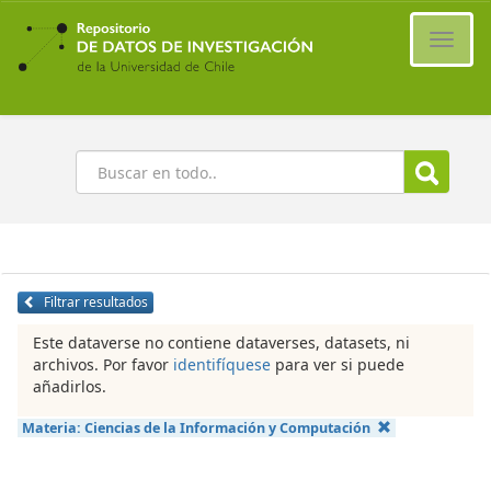
Ir
al
Cambi
contenido
naveg
principal
Buscar
Filtrar resultados
Este dataverse no contiene dataverses, datasets, ni
archivos. Por favor
identifíquese
para ver si puede
añadirlos.
Materia:
Ciencias de la Información y Computación