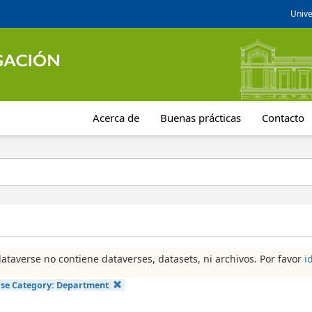
Unive
Acerca de
Buenas prácticas
Contacto
dataverse no contiene dataverses, datasets, ni archivos. Por favor
i
se Category:
Department