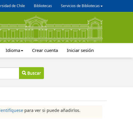
rsidad de Chile
Bibliotecas
Servicios de Bibliotecas
Idioma
Crear cuenta
Iniciar sesión
Buscar
dentifíquese
para ver si puede añadirlos.