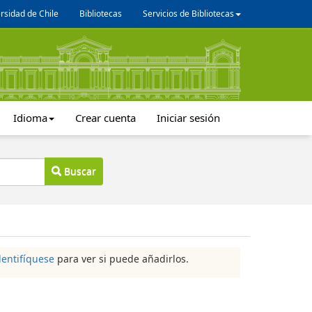
rsidad de Chile
Bibliotecas
Servicios de Bibliotecas
Idioma
Crear cuenta
Iniciar sesión
Buscar
dentifíquese
para ver si puede añadirlos.