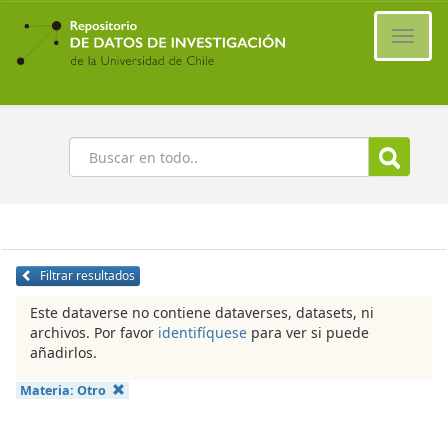
Ir
al
Cambi
contenido
naveg
principal
Buscar
Filtrar resultados
Este dataverse no contiene dataverses, datasets, ni
archivos. Por favor
identifíquese
para ver si puede
añadirlos.
Materia:
Otro