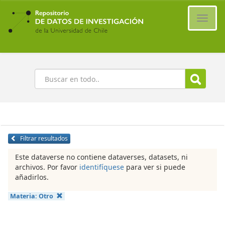
Ir
al
Cambi
contenido
naveg
principal
Buscar
Filtrar resultados
Este dataverse no contiene dataverses, datasets, ni
archivos. Por favor
identifíquese
para ver si puede
añadirlos.
Materia:
Otro