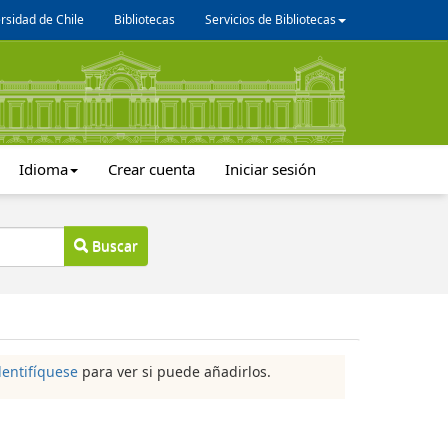
rsidad de Chile
Bibliotecas
Servicios de Bibliotecas
Idioma
Crear cuenta
Iniciar sesión
Buscar
dentifíquese
para ver si puede añadirlos.