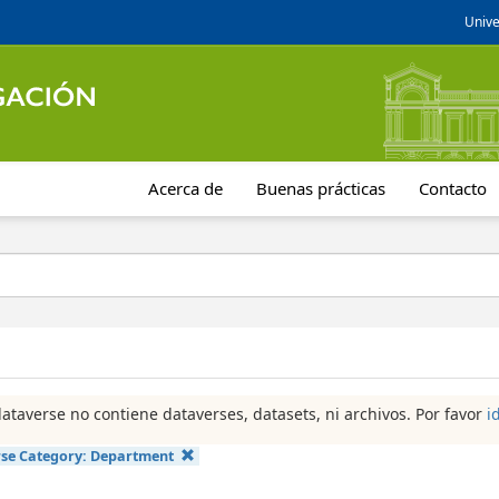
Unive
Acerca de
Buenas prácticas
Contacto
dataverse no contiene dataverses, datasets, ni archivos. Por favor
i
se Category:
Department