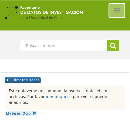
Ir
al
Cambi
contenido
naveg
principal
Buscar
Filtrar resultados
Este dataverse no contiene dataverses, datasets, ni
archivos. Por favor
identifíquese
para ver si puede
añadirlos.
Materia:
Otro