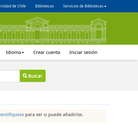
rsidad de Chile
Bibliotecas
Servicios de Bibliotecas
Idioma
Crear cuenta
Iniciar sesión
Buscar
dentifíquese
para ver si puede añadirlos.