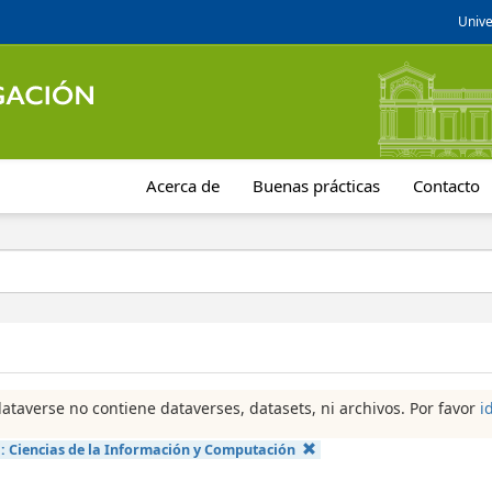
Unive
Acerca de
Buenas prácticas
Contacto
dataverse no contiene dataverses, datasets, ni archivos. Por favor
i
a:
Ciencias de la Información y Computación