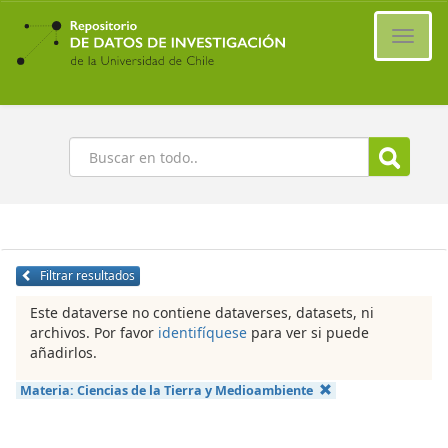
Ir
al
Cambi
contenido
naveg
principal
Buscar
Filtrar resultados
Este dataverse no contiene dataverses, datasets, ni
archivos. Por favor
identifíquese
para ver si puede
añadirlos.
Materia:
Ciencias de la Tierra y Medioambiente