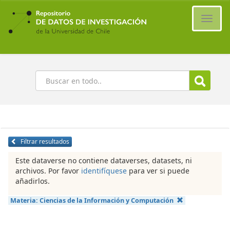
Ir
al
Cambi
contenido
naveg
principal
Buscar
Filtrar resultados
Este dataverse no contiene dataverses, datasets, ni
archivos. Por favor
identifíquese
para ver si puede
añadirlos.
Materia:
Ciencias de la Información y Computación