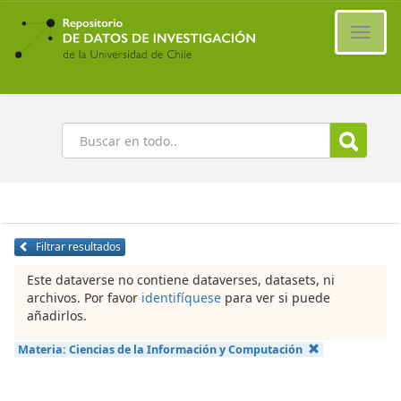
Ir
al
Cambi
contenido
naveg
principal
Buscar
Filtrar resultados
Este dataverse no contiene dataverses, datasets, ni
archivos. Por favor
identifíquese
para ver si puede
añadirlos.
Materia:
Ciencias de la Información y Computación