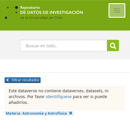
Ir
al
Cambi
contenido
naveg
principal
Buscar
Filtrar resultados
Este dataverse no contiene dataverses, datasets, ni
archivos. Por favor
identifíquese
para ver si puede
añadirlos.
Materia:
Astronomía y Astrofísica