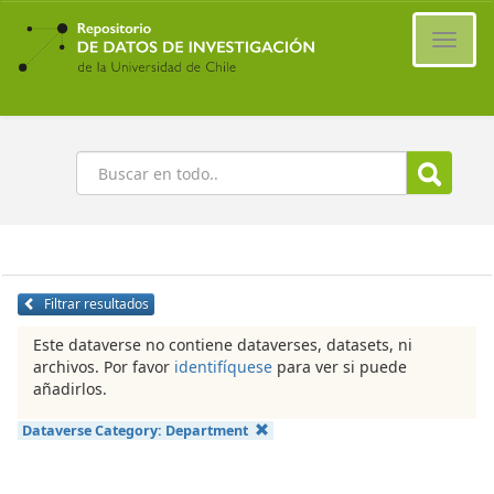
Ir
al
Cambi
contenido
naveg
principal
Buscar
Filtrar resultados
Este dataverse no contiene dataverses, datasets, ni
archivos. Por favor
identifíquese
para ver si puede
añadirlos.
Dataverse Category:
Department