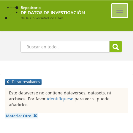
Ir
al
Cambi
contenido
naveg
principal
Buscar
Filtrar resultados
Este dataverse no contiene dataverses, datasets, ni
archivos. Por favor
identifíquese
para ver si puede
añadirlos.
Materia:
Otro